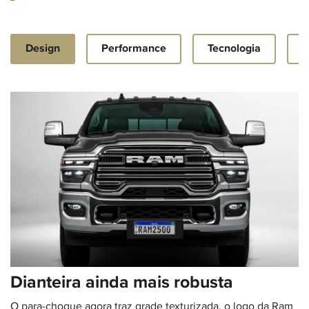
Design
Performance
Tecnologia
S
Dianteira ainda mais robusta
O para-choque agora traz grade texturizada, o logo da Ram